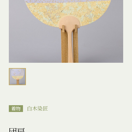
白木染匠
着物
団扇