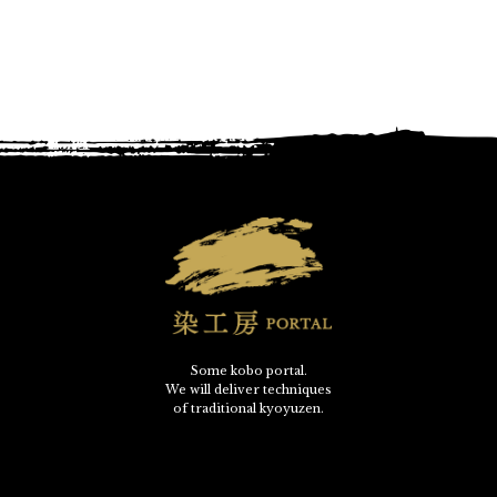
Some kobo portal.
We will deliver techniques
of traditional kyoyuzen.