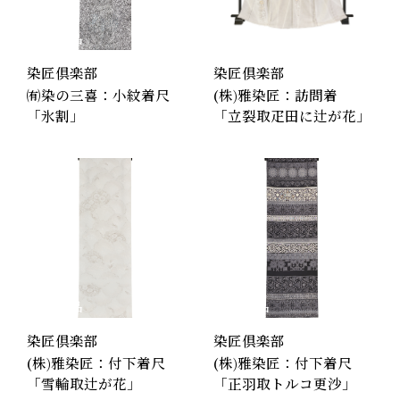
和装品
工房製品
和装品
工房製品
染匠倶楽部
染匠倶楽部
㈲染の三喜：小紋着尺
(株)雅染匠：訪問着
「氷割」
「立裂取疋田に辻が花」
和装品
工房製品
和装品
工房製品
染匠倶楽部
染匠倶楽部
(株)雅染匠：付下着尺
(株)雅染匠：付下着尺
「雪輪取辻が花」
「正羽取トルコ更沙」