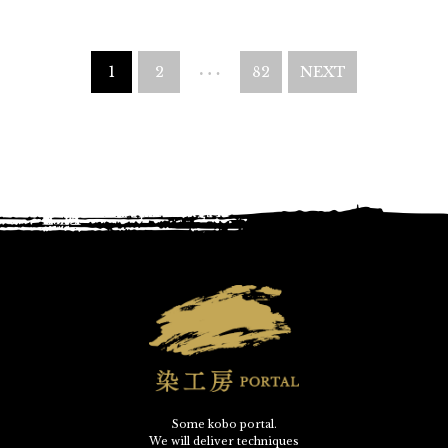
…
1
2
82
NEXT
Some kobo portal.
We will deliver techniques