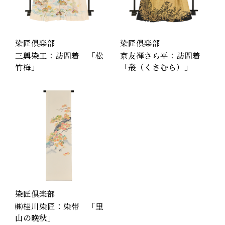
和装品
工房製品
和装品
工房製品
染匠倶楽部
染匠倶楽部
三興染工：訪問着 「松
京友禅さら平：訪問着
竹梅」
「叢（くさむら）」
和装品
工房製品
染匠倶楽部
㈱桂川染匠：染帯 「里
山の晩秋」