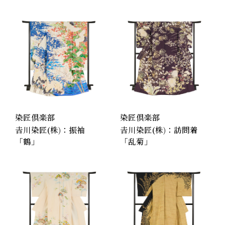
和装品
工房製品
和装品
工房製品
染匠倶楽部
染匠倶楽部
𠮷川染匠(株)：振袖
𠮷川染匠(株)：訪問着
「鶴」
「乱菊」