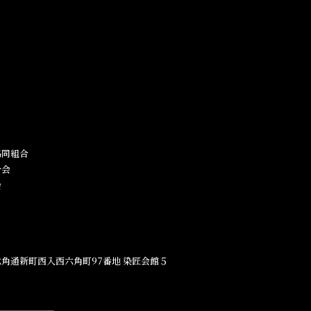
同組合​
合会
会
角通新町西入西六角町97番地​ 染匠会館５