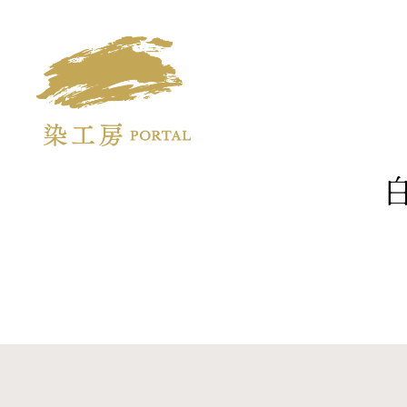
Some kobo portal.
We will deliver techniques
of traditional kyoyuzen.