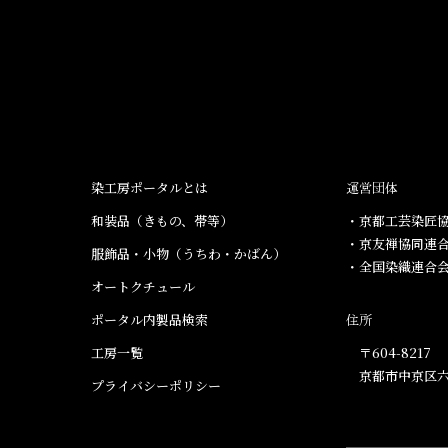
染工房ポータルとは
運営団体
和装品（きもの、帯等）​
・京都工芸染匠協
・京友禅協同連
服飾品・小物​（うちわ・かばん）
・全国染織連合
オートクチュール
ポータル内製品検索
住所
工房一覧
〒604-8217
京都市中京区六
プライバシーポリシー