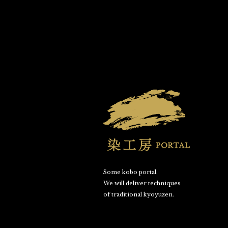
Some kobo portal.
We will deliver techniques
of traditional kyoyuzen.