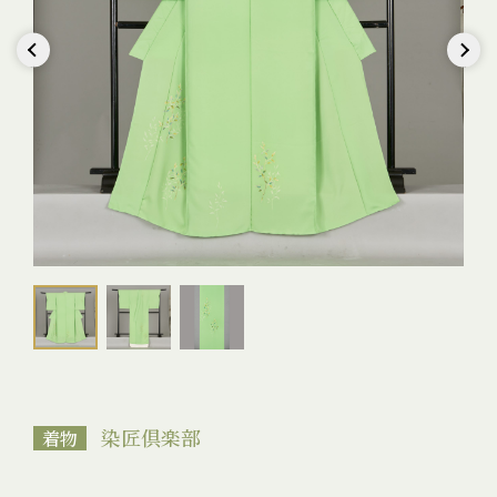
Previous
Next
染匠倶楽部
着物