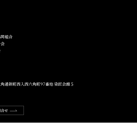
同組合​
合会
会
角通新町西入西六角町97番地​ 染匠会館５
問合せ