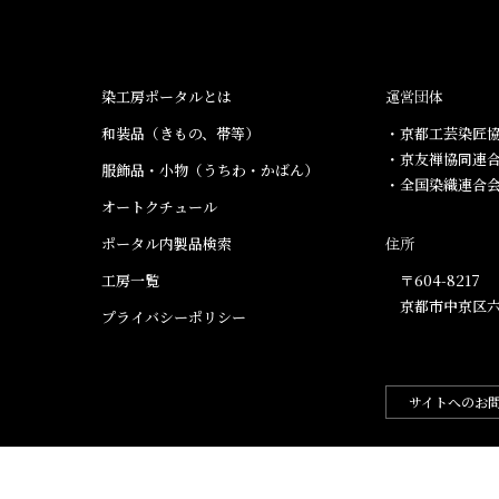
染工房ポータルとは
運営団体
和装品（きもの、帯等）​
・京都工芸染匠協
・京友禅協同連
服飾品・小物​（うちわ・かばん）
・全国染織連合
オートクチュール
ポータル内製品検索
住所
工房一覧
〒604-8217
京都市中京区六
プライバシーポリシー
サイトへのお
.