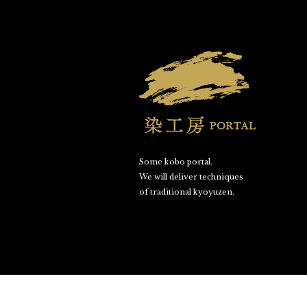
Some kobo portal.
We will deliver techniques
of traditional kyoyuzen.
©SOME KOBO PORTAL. All Rights Reserved