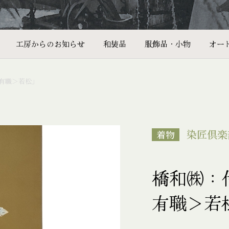
工房からのお知らせ
和装品
服飾品・小物
オー
有職＞若松」
染匠倶楽
着物
橋和㈱：
有職＞若