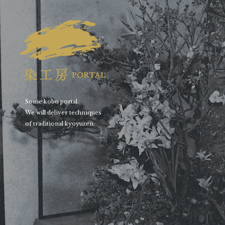
Some kobo portal.
We will deliver techniques
of traditional kyoyuzen.