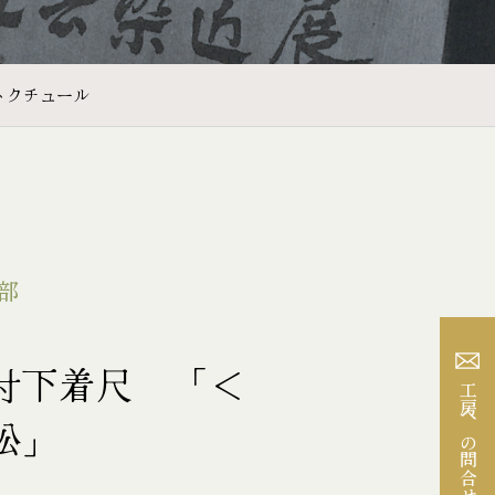
トクチュール
部
付下着尺 「＜
工房への問合せ
松」