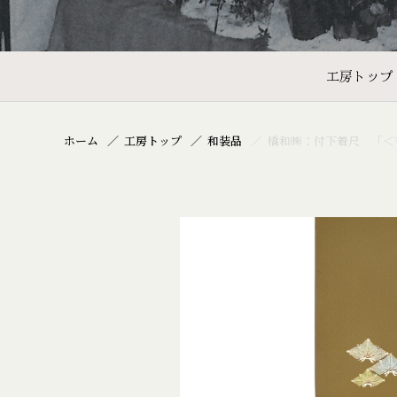
工房トップ
ホーム
工房トップ
和装品
橋和㈱：付下着尺 「＜