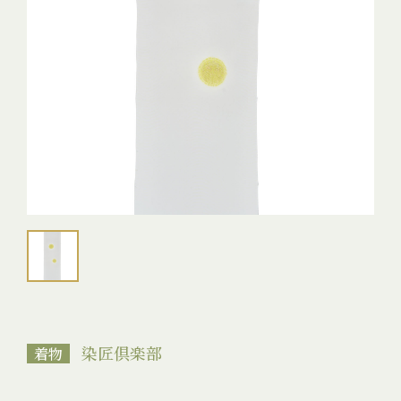
染匠倶楽部
着物