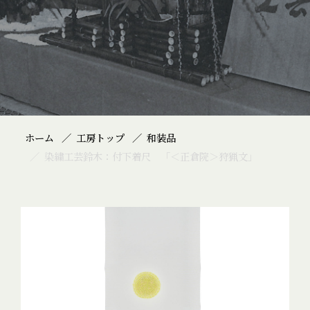
ホーム
工房トップ
和装品
染繍工芸鈴木：付下着尺 「＜正倉院＞狩猟文」