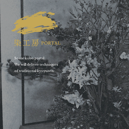
Some kobo portal.
We will deliver techniques
of traditional kyoyuzen.