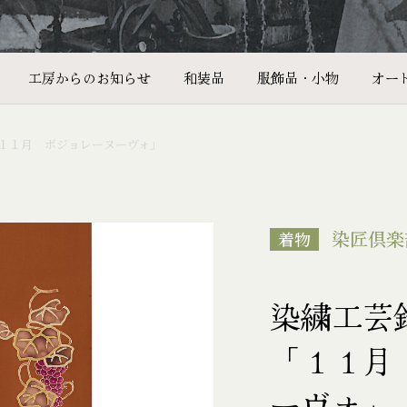
工房からのお知らせ
和装品
服飾品・小物
オー
１１月 ボジョレーヌーヴォ」
染匠倶楽
着物
染繍工
「１１月
ーヴォ」