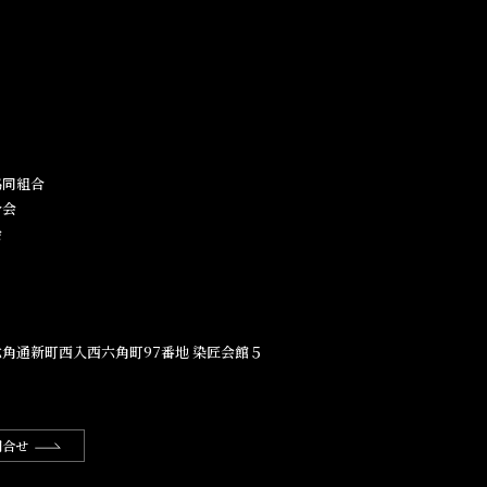
同組合​
合会
会
角通新町西入西六角町97番地​ 染匠会館５
問合せ