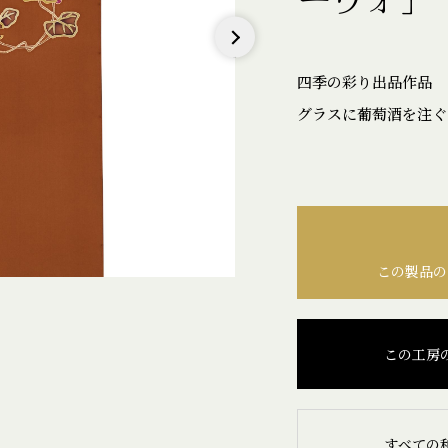
Next
四季の彩り出品作品
グラスに葡萄酒を注ぐ
この製品の
この工房
すべての