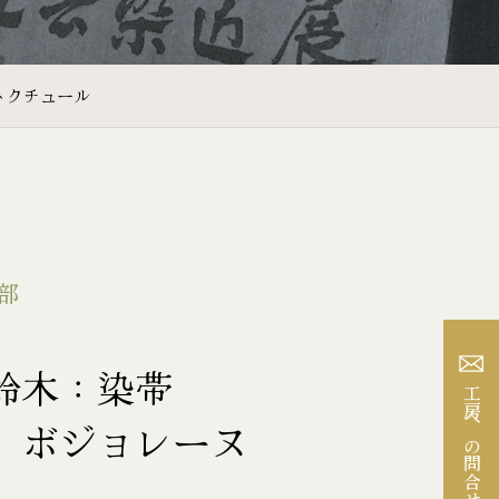
トクチュール
部
芸鈴木：染帯
工房への問合せ
 ボジョレーヌ