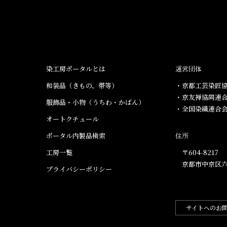
染工房ポータルとは
運営団体
和装品（きもの、帯等）​
・京都工芸染匠協
・京友禅協同連
服飾品・小物​（うちわ・かばん）
・全国染織連合
オートクチュール
ポータル内製品検索
住所
工房一覧
〒604-8217
京都市中京区六
プライバシーポリシー
サイトへのお