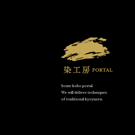
Some kobo portal.
We will deliver techniques
of traditional kyoyuzen.