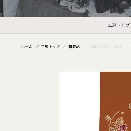
工房トップ
ホーム
工房トップ
和装品
染繍工芸鈴木：染帯 「