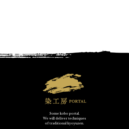
Some kobo portal.
We will deliver techniques
of traditional kyoyuzen.