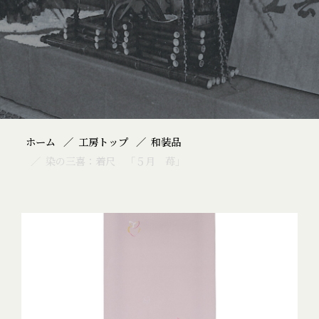
ホーム
工房トップ
和装品
染の三喜：着尺 「５月 苺」