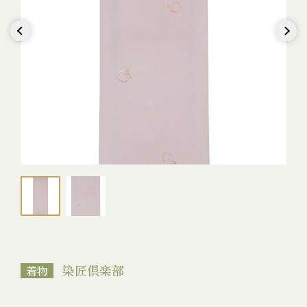
Previous
Next
染匠倶楽部
着物