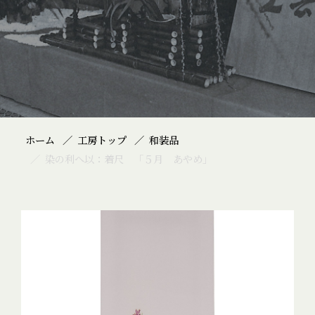
ホーム
工房トップ
和装品
染の利へ以：着尺 「５月 あやめ」