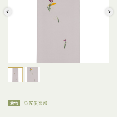
Previous
Next
染匠倶楽部
着物