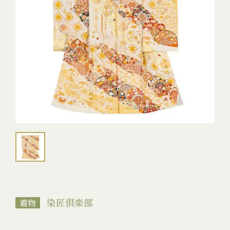
染匠倶楽部
着物