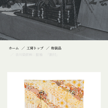
ホーム
工房トップ
和装品
𠮷川染匠㈱：振袖 「割付」