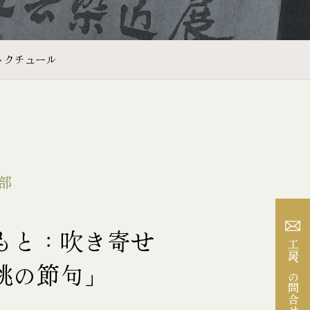
トクチュール
部
もと：吹き寄せ
工房への問合せ
桃の節句」