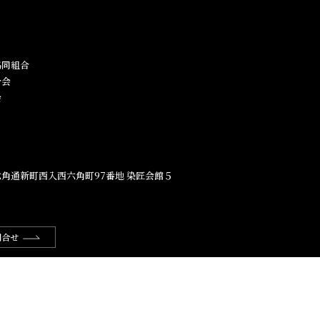
同組合​
合会
会
角通新町西入西六角町97番地​ 染匠会館５
問合せ