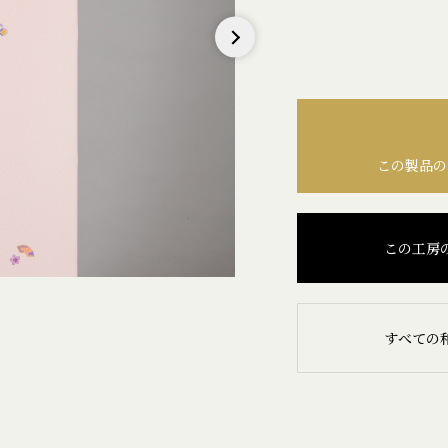
Next
この製品の
この工房
すべての