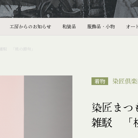
工房からのお知らせ
和装品
服飾品・小物
オー
雑駁 「桃の節句」
染匠倶楽
着物
染匠まつ
雑駁 「