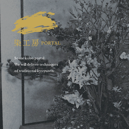
Some kobo portal.
We will deliver techniques
of traditional kyoyuzen.