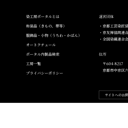
染工房ポータルとは
運営団体
和装品（きもの、帯等）​
・京都工芸染匠協
・京友禅協同連
服飾品・小物​（うちわ・かばん）
・全国染織連合
オートクチュール
ポータル内製品検索
住所
工房一覧
〒604-8217
京都市中京区六
プライバシーポリシー
サイトへのお
.