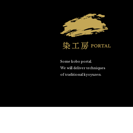
Some kobo portal.
We will deliver techniques
of traditional kyoyuzen.
©SOME KOBO PORTAL. All Rights Reserved