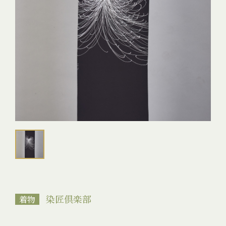
染匠倶楽部
着物