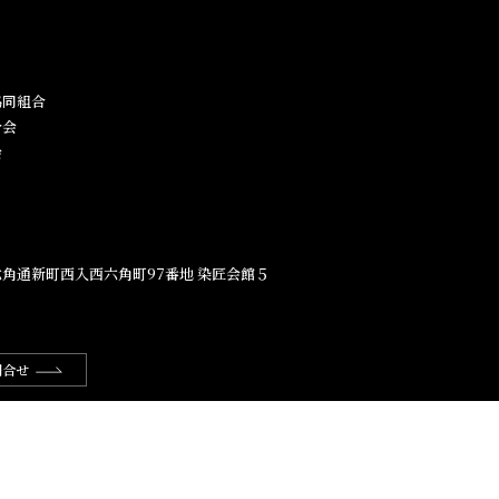
同組合​
合会
会
角通新町西入西六角町97番地​ 染匠会館５
問合せ