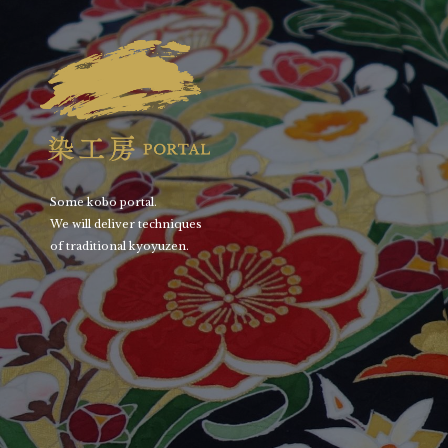
Some kobo portal.
We will deliver techniques
of traditional kyoyuzen.