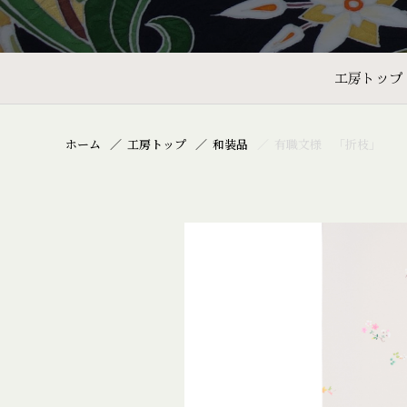
工房トップ
ホーム
工房トップ
和装品
有職文様 「折枝」