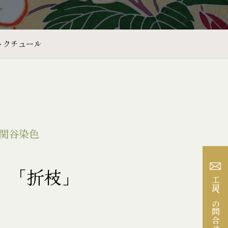
トクチュール
関谷染色
 「折枝」
工房への問合せ