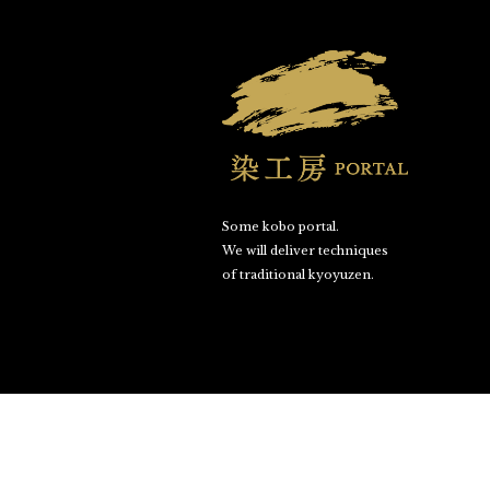
Some kobo portal.
We will deliver techniques
of traditional kyoyuzen.
©SOME KOBO PORTAL. All Rights Reserved