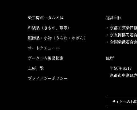
染工房ポータルとは
運営団体
和装品（きもの、帯等）​
・京都工芸染匠協
・京友禅協同連
服飾品・小物​（うちわ・かばん）
・全国染織連合
オートクチュール
ポータル内製品検索
住所
工房一覧
〒604-8217
京都市中京区六
プライバシーポリシー
サイトへのお
.