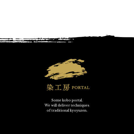
Some kobo portal.
We will deliver techniques
of traditional kyoyuzen.