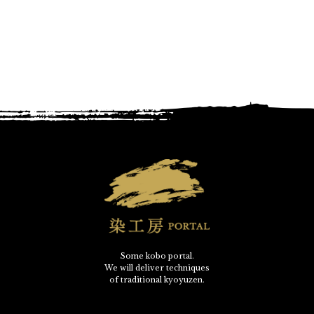
Some kobo portal.
We will deliver techniques
of traditional kyoyuzen.