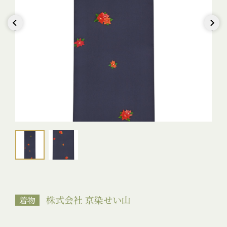
Previous
Next
株式会社 京染せい山
着物