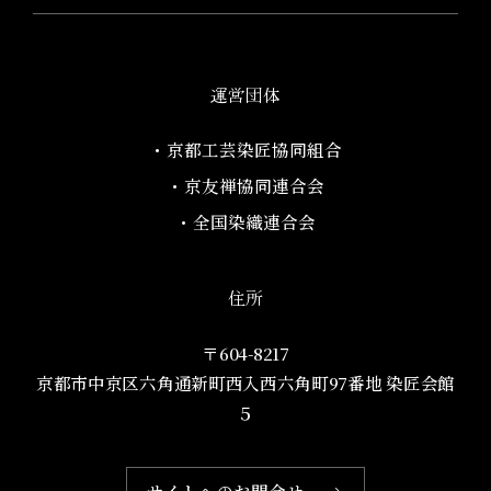
運営団体
・京都工芸染匠協同組合​
・京友禅協同連合会
・全国染織連合会
住所
〒604-8217
京都市中京区六角通新町西入西六角町97番地​ 染匠会館
５