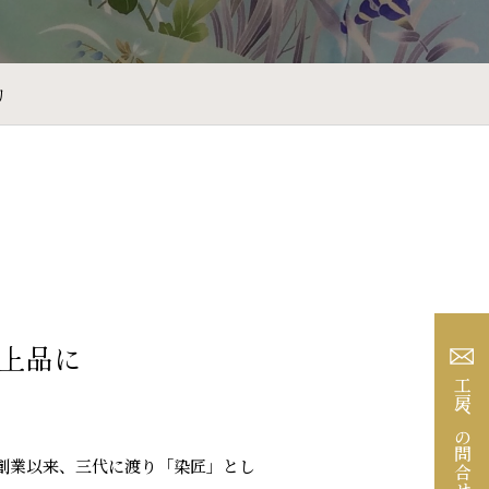
物
上品に
工房への問合せ
年創業以来、三代に渡り「染匠」とし