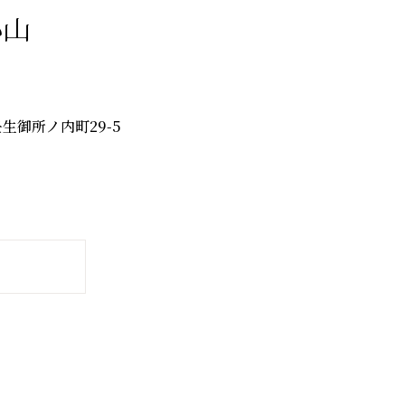
い山
区壬生御所ノ内町29-5