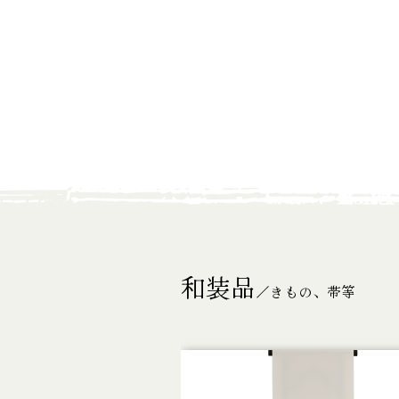
和装品
／きもの、帯等