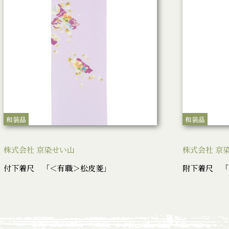
和装品
和装品
株式会社 京染せい山
株式会社 京
付下着尺 「＜有職＞松皮菱」
附下着尺 「