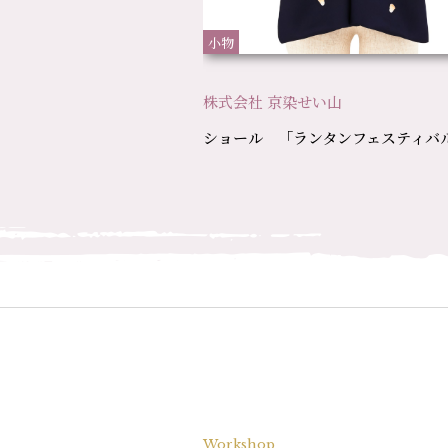
小物
株式会社 京染せい山
ショール 「ランタンフェスティバ
Workshop