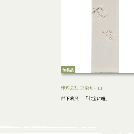
和装品
株式会社 京染せい山
付下着尺 「七宝に紐」