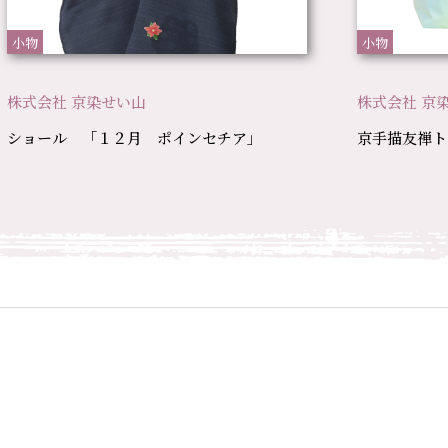
小物
小物
株式会社 京染せい山
株式会社 京
ショール 「１２月 ポインセチア」
京手描友禅ト