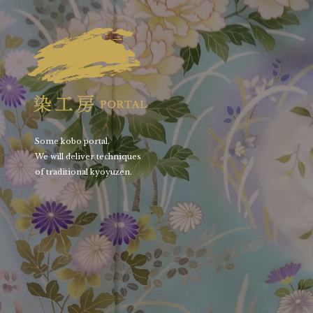
Some kobo portal.
We will deliver techniques
of traditional kyoyuzen.