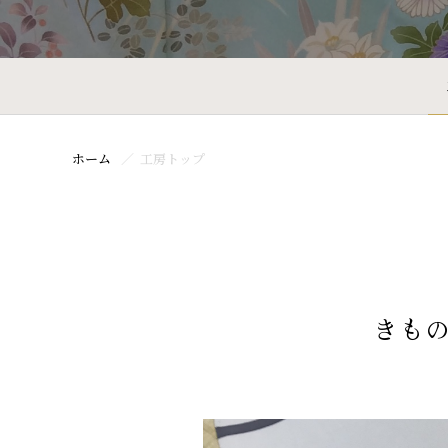
ホーム
工房トップ
きも