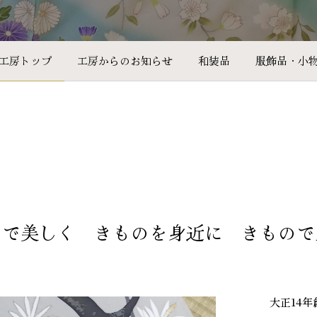
工房トップ
工房からのお知らせ
和装品
服飾品・小
ので美しく きものを身近に きもので
大正14