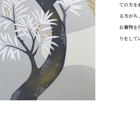
ての力を
る方がち
お着物を
りをして