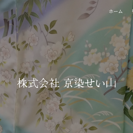
ホーム
株式会社 京染せい山