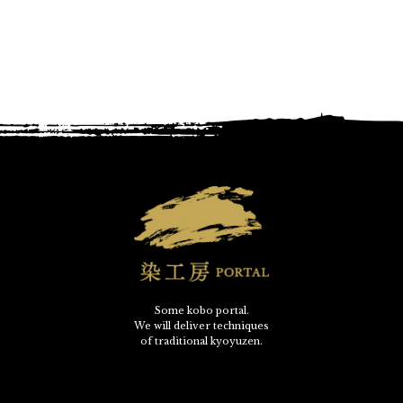
Some kobo portal.
We will deliver techniques
of traditional kyoyuzen.