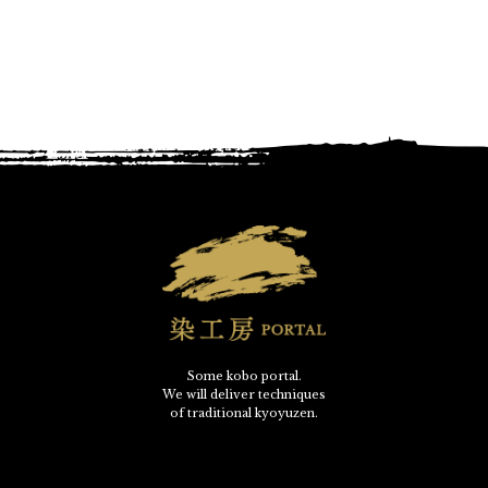
Some kobo portal.
We will deliver techniques
of traditional kyoyuzen.