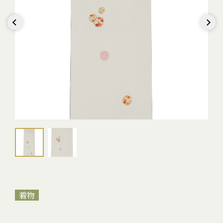
Previous
Next
着物