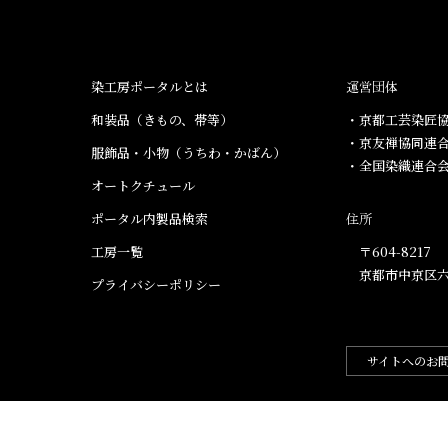
染工房ポータルとは
運営団体
和装品（きもの、帯等）​
・京都工芸染匠協
・京友禅協同連
服飾品・小物​（うちわ・かばん）
・全国染織連合
オートクチュール
ポータル内製品検索
住所
工房一覧
〒604-8217
京都市中京区六
プライバシーポリシー
サイトへのお
.