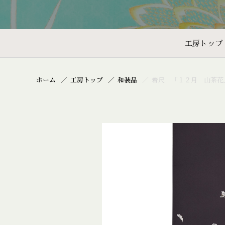
工房トップ
ホーム
工房トップ
和装品
着尺 「１２月 山茶花