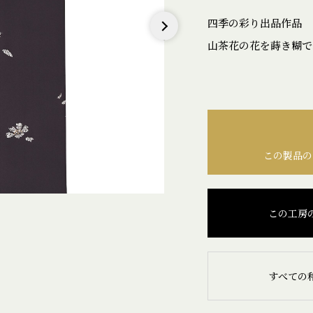
四季の彩り出品作品
山茶花の花を蒔き糊で
Next
この製品の
この工房
すべての