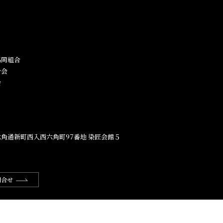
同組合​
合会
会
角通新町西入西六角町97番地​ 染匠会館５
問合せ