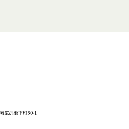
嵯峨広沢池下町50-1