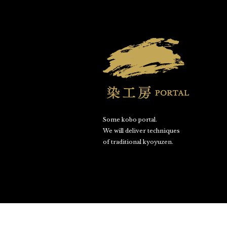
Some kobo portal.
We will deliver techniques
of traditional kyoyuzen.
©SOME KOBO PORTAL. All Rights Reserved