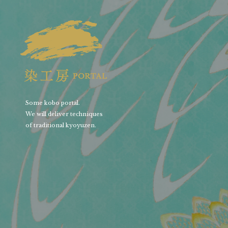
Some kobo portal.
We will deliver techniques
of traditional kyoyuzen.