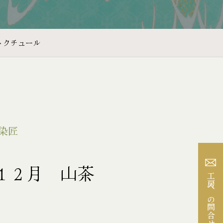
トクチュール
染匠
１２月 山茶
工房への問合せ