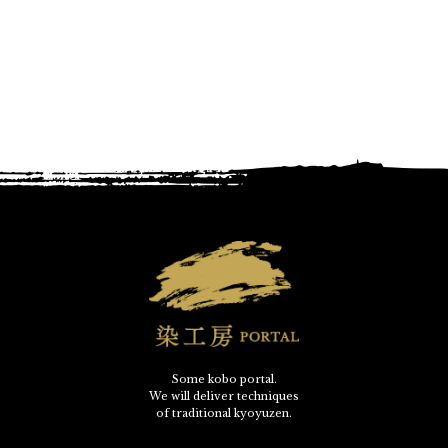
Some kobo portal.
We will deliver techniques
of traditional kyoyuzen.