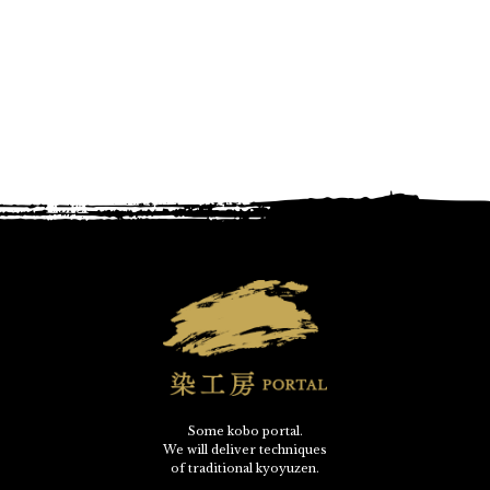
Some kobo portal.
We will deliver techniques
of traditional kyoyuzen.