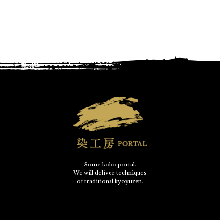
Some kobo portal.
We will deliver techniques
of traditional kyoyuzen.