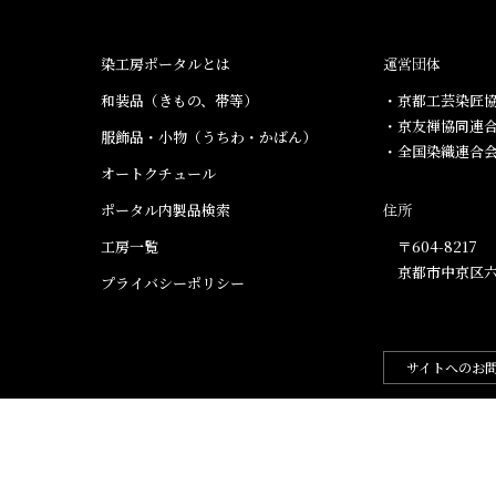
染工房ポータルとは
運営団体
和装品（きもの、帯等）​
・京都工芸染匠協
・京友禅協同連
服飾品・小物​（うちわ・かばん）
・全国染織連合
オートクチュール
ポータル内製品検索
住所
工房一覧
〒604-8217
京都市中京区六
プライバシーポリシー
サイトへのお
.