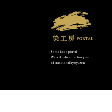
Some kobo portal.
We will deliver techniques
of traditional kyoyuzen.
©SOME KOBO PORTAL. All Rights Reserved