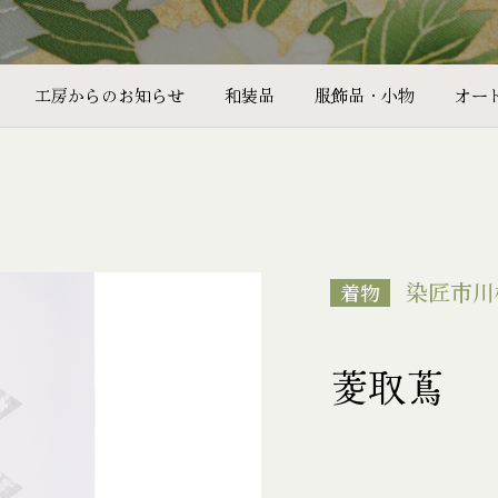
工房からのお知らせ
和装品
服飾品・小物
オー
染匠市川
着物
菱取蔦