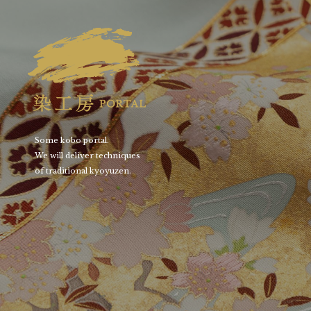
Some kobo portal.
We will deliver techniques
of traditional kyoyuzen.