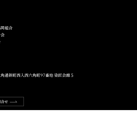
同組合​
合会
会
角通新町西入西六角町97番地​ 染匠会館５
問合せ