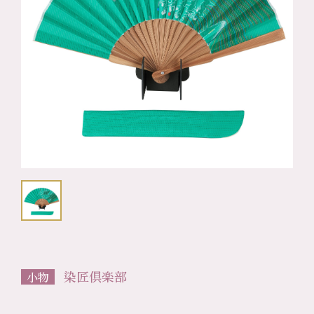
染匠倶楽部
小物