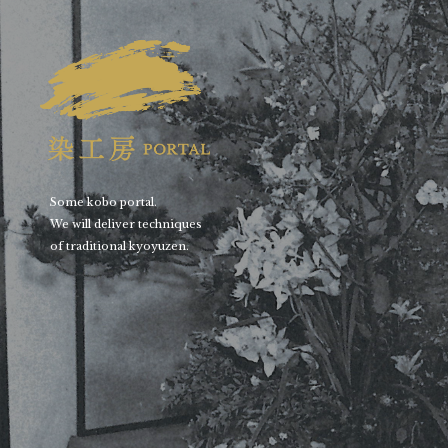
Some kobo portal.
We will deliver techniques
of traditional kyoyuzen.