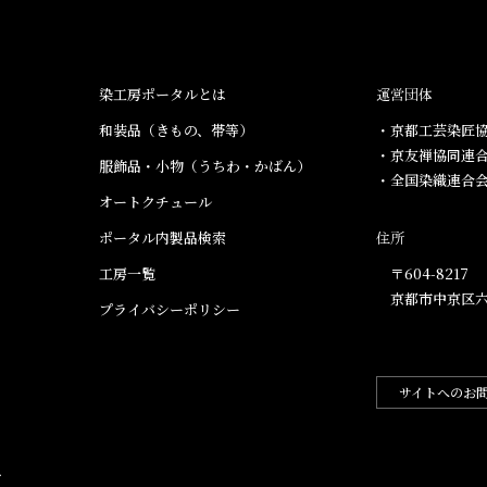
染工房ポータルとは
運営団体
和装品（きもの、帯等）​
・京都工芸染匠協
・京友禅協同連
服飾品・小物​（うちわ・かばん）
・全国染織連合
オートクチュール
ポータル内製品検索
住所
工房一覧
〒604-8217
京都市中京区六
プライバシーポリシー
サイトへのお
.