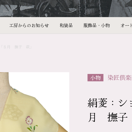
工房からのお知らせ
和装品
服飾品・小物
オー
「８月 撫子 萩」
染匠倶楽
小物
絹菱：シ
月 撫子