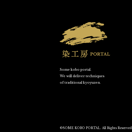
Some kobo portal.
We will deliver techniques
of traditional kyoyuzen.
©SOME KOBO PORTAL. All Rights Reserved