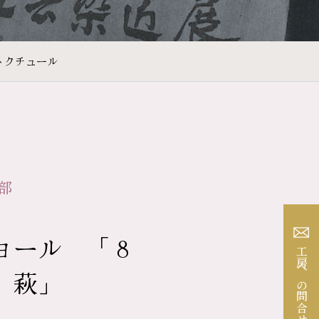
トクチュール
部
ョール 「８
工房への問合せ
 萩」