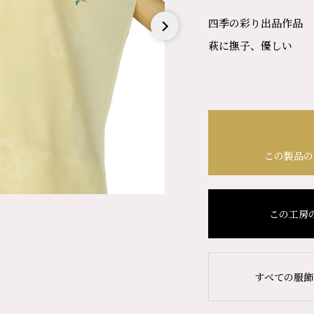
四季の彩り出品作品
萩に撫子、優しい
Next
この製品の
この工房
すべての服飾