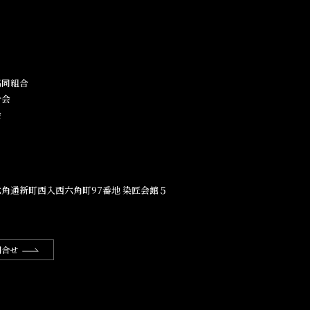
同組合​
合会
会
角通新町西入西六角町97番地​ 染匠会館５
問合せ