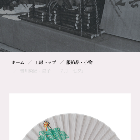
ホーム
工房トップ
服飾品・小物
𠮷川染匠：扇子 「７月 七夕」