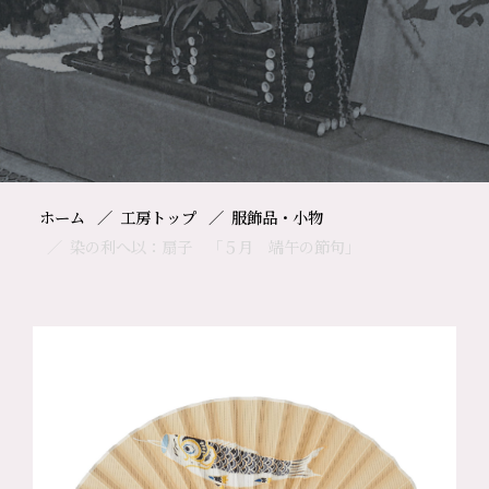
ホーム
工房トップ
服飾品・小物
染の利へ以：扇子 「５月 端午の節句」