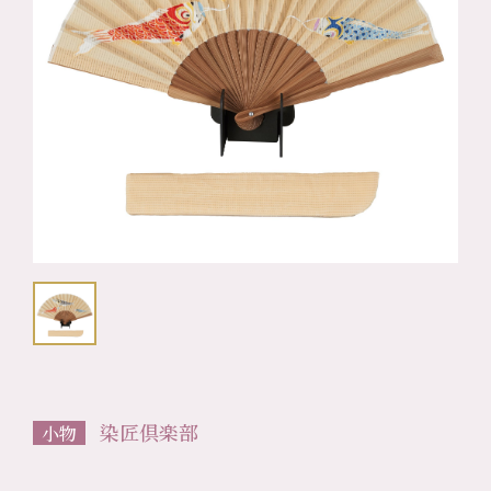
染匠倶楽部
小物