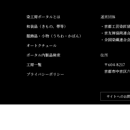
染工房ポータルとは
運営団体
和装品（きもの、帯等）​
・京都工芸染匠協
・京友禅協同連
服飾品・小物​（うちわ・かばん）
・全国染織連合
オートクチュール
ポータル内製品検索
住所
工房一覧
〒604-8217
京都市中京区六
プライバシーポリシー
サイトへのお
.