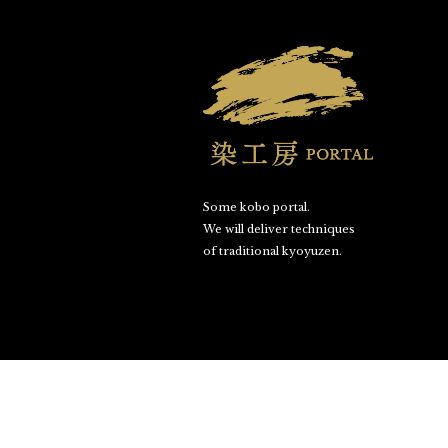
Some kobo portal.
We will deliver techniques
of traditional kyoyuzen.
©SOME KOBO PORTAL. All Rights Reserved