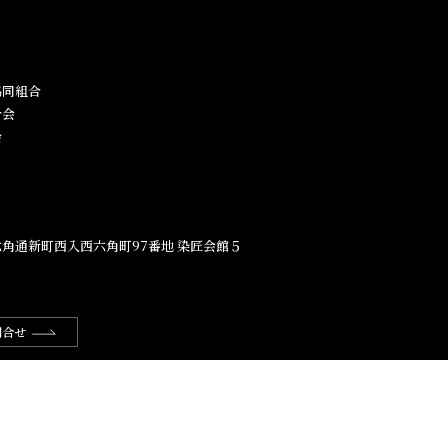
同組合​
合会
会
角通新町西入西六角町97番地​ 染匠会館５
問合せ