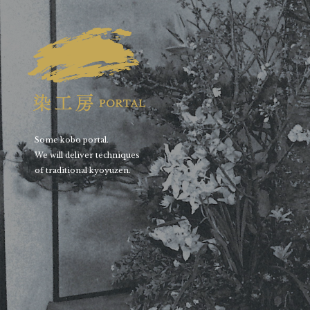
Some kobo portal.
We will deliver techniques
of traditional kyoyuzen.