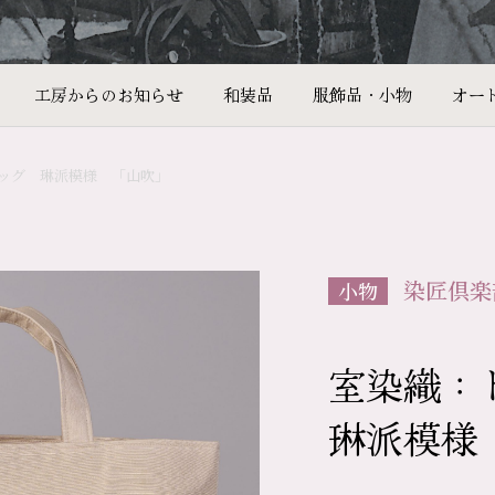
工房からのお知らせ
和装品
服飾品・小物
オー
ッグ 琳派模様 「山吹」
染匠倶楽
小物
室染織：
琳派模様