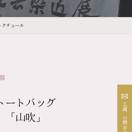
トクチュール
部
トートバッグ
工房への問合せ
 「山吹」