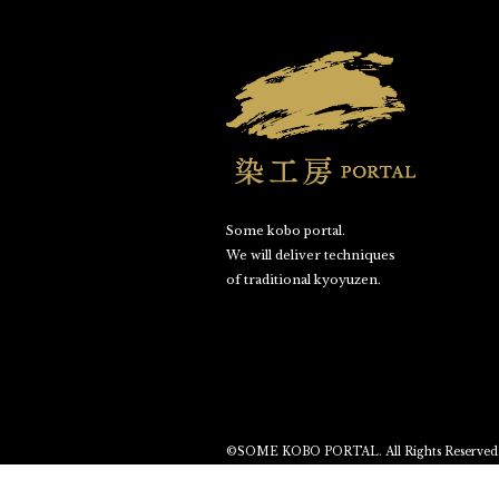
Some kobo portal.
We will deliver techniques
of traditional kyoyuzen.
©SOME KOBO PORTAL. All Rights Reserved