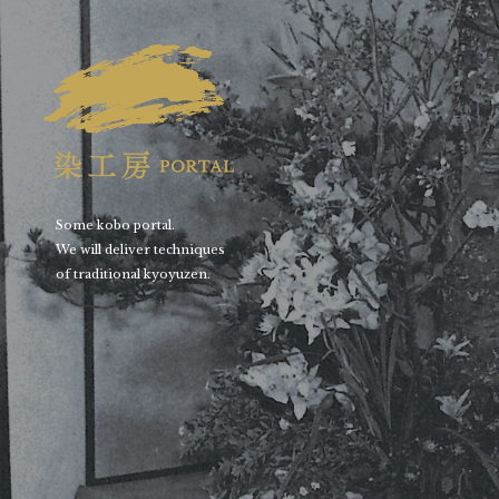
Some kobo portal.
We will deliver techniques
of traditional kyoyuzen.