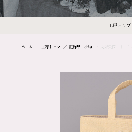
工房トップ
ホーム
工房トップ
服飾品・小物
丸栄染匠：トート