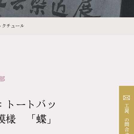
トクチュール
部
：トートバッ
工房への問合せ
模様 「蝶」