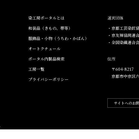
染工房ポータルとは
運営団体
和装品（きもの、帯等）​
・京都工芸染匠協
・京友禅協同連
服飾品・小物​（うちわ・かばん）
・全国染織連合
オートクチュール
ポータル内製品検索
住所
工房一覧
〒604-8217
京都市中京区六
プライバシーポリシー
サイトへのお
.