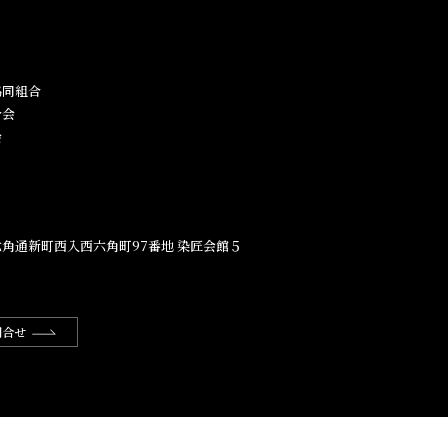
同組合​
合会
会
角通新町西入西六角町97番地​ 染匠会館５
問合せ