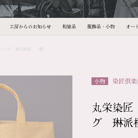
工房からのお知らせ
和装品
服飾品・小物
オー
バッグ 琳派模様 「蝶」
染匠倶楽
小物
丸栄染匠
グ 琳派