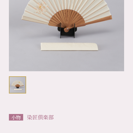
染匠倶楽部
小物