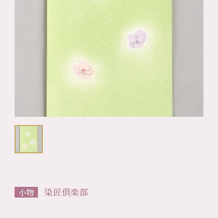
染匠倶楽部
小物