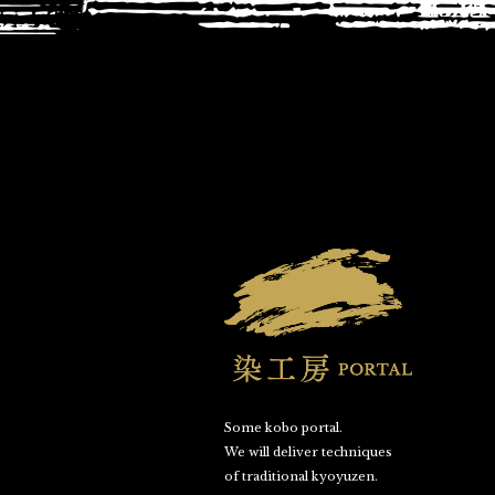
Some kobo portal.
We will deliver techniques
of traditional kyoyuzen.