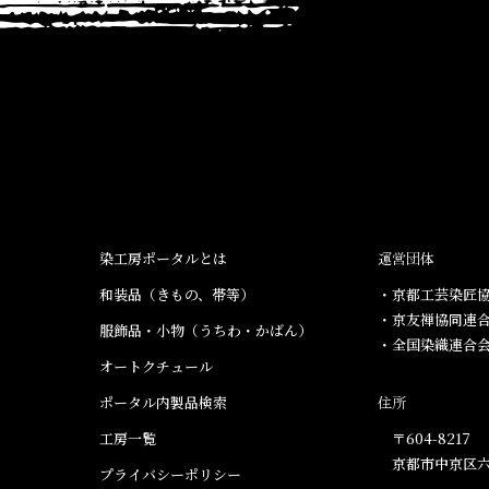
染工房ポータルとは
運営団体
和装品（きもの、帯等）​
・京都工芸染匠協
・京友禅協同連
服飾品・小物​（うちわ・かばん）
・全国染織連合
オートクチュール
ポータル内製品検索
住所
工房一覧
〒604-8217
京都市中京区六
プライバシーポリシー