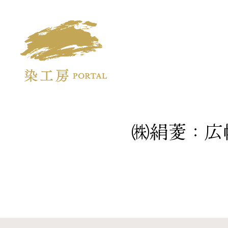
Some kobo portal.
We will deliver techniques
㈱絹菱：広
of traditional kyoyuzen.