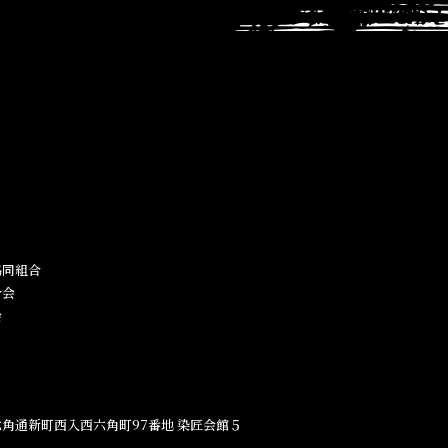
同組合​
合会
会
角通新町西入西六角町97番地​ 染匠会館５