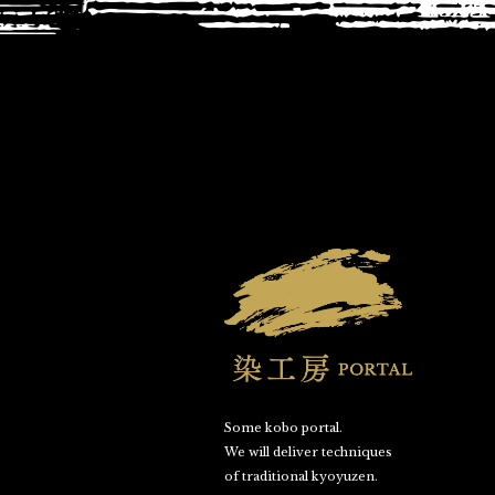
Some kobo portal.
We will deliver techniques
of traditional kyoyuzen.