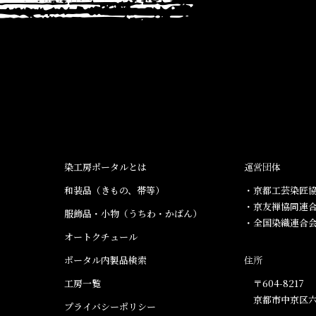
染工房ポータルとは
運営団体
和装品（きもの、帯等）​
・京都工芸染匠協
・京友禅協同連
服飾品・小物​（うちわ・かばん）
・全国染織連合
オートクチュール
ポータル内製品検索
住所
工房一覧
〒604-8217
京都市中京区六
プライバシーポリシー