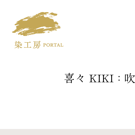
Some kobo portal.
We will deliver techniques
喜々 KIKI
of traditional kyoyuzen.