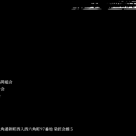
同組合​
合会
会
角通新町西入西六角町97番地​ 染匠会館５