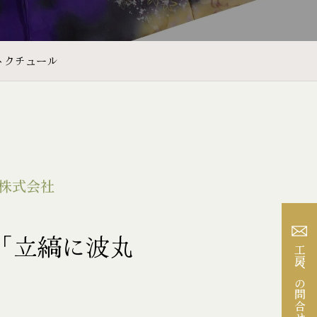
トクチュール
株式会社
「立縞に波丸
工房への問合せ