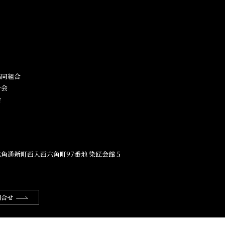
同組合​
合会
会
角通新町西入西六角町97番地​ 染匠会館５
問合せ