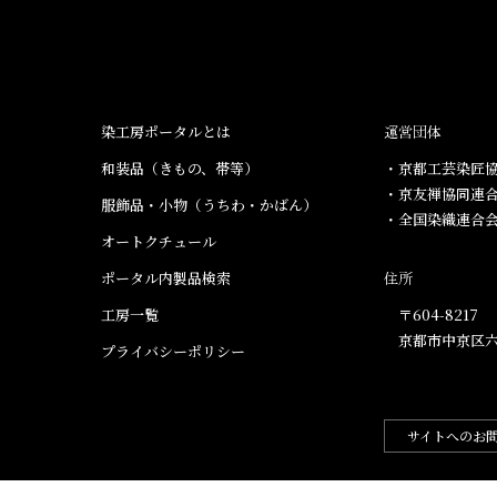
染工房ポータルとは
運営団体
和装品（きもの、帯等）​
・京都工芸染匠協
・京友禅協同連
服飾品・小物​（うちわ・かばん）
・全国染織連合
オートクチュール
ポータル内製品検索
住所
工房一覧
〒604-8217
京都市中京区六
プライバシーポリシー
サイトへのお