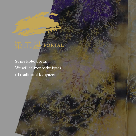
Some kobo portal.
We will deliver techniques
of traditional kyoyuzen.