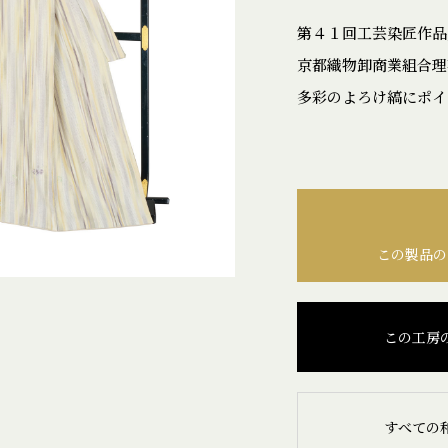
第４１回工芸染匠作
京都織物卸商業組合理
多彩のよろけ縞にポイ
この製品の
この工房
すべての