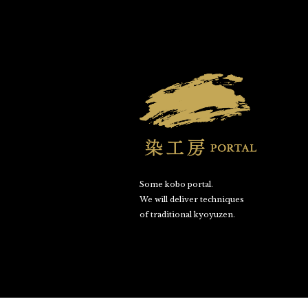
Some kobo portal.
We will deliver techniques
of traditional kyoyuzen.