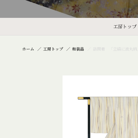
工房トップ
ホーム
工房トップ
和装品
訪問着 「立縞に波丸柄