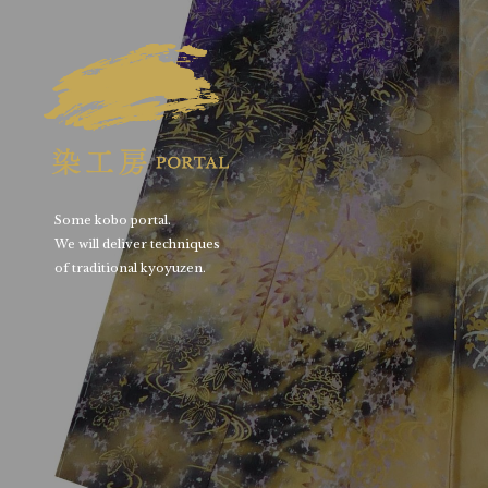
Some kobo portal.
We will deliver techniques
of traditional kyoyuzen.