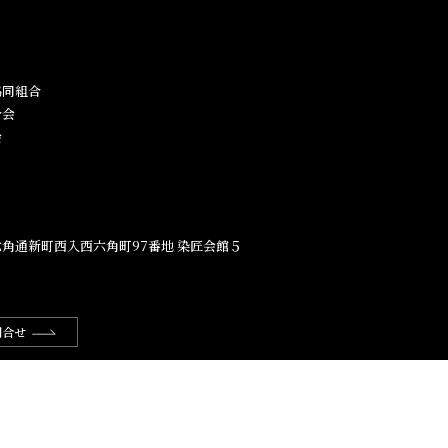
同組合​
合会
会
角通新町西入西六角町97番地​ 染匠会館５
問合せ