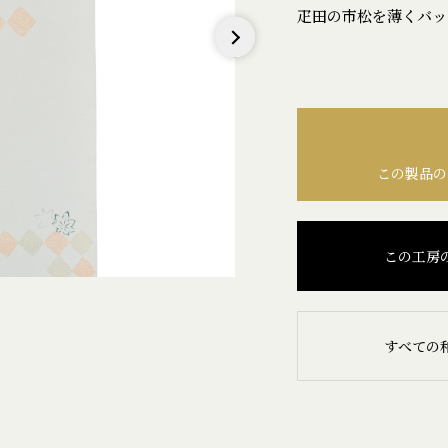
疋田の市松を薄くバッ
Next
この製品の
この工房
すべての