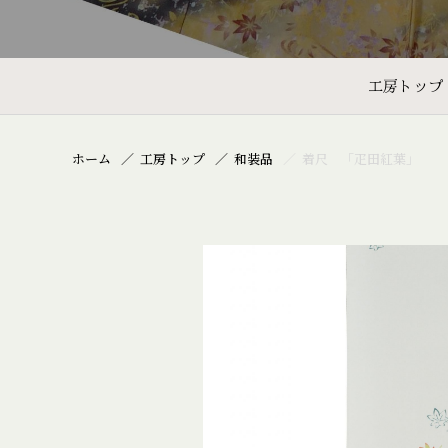
工房トップ
ホーム
工房トップ
和装品
着尺 「疋田紅葉」