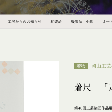
工房からのお知らせ
和装品
服飾品・小物
オー
岡山工芸
着物
着尺 「
第40回工芸染匠作品