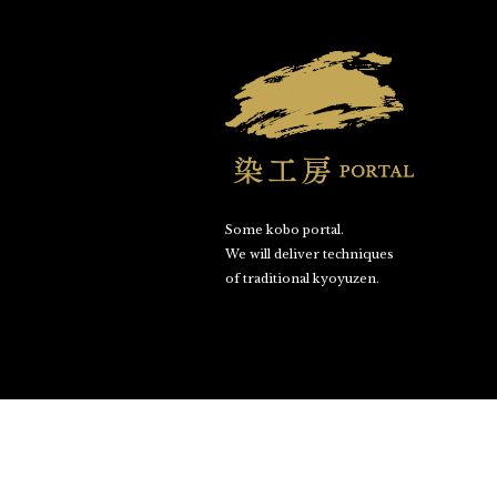
Some kobo portal.
We will deliver techniques
of traditional kyoyuzen.
©SOME KOBO PORTAL. All Rights Reserved