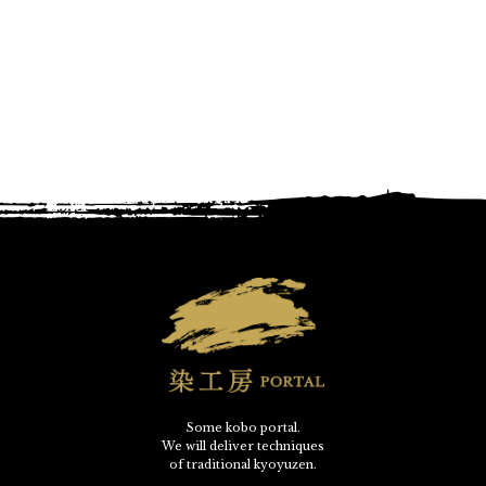
Some kobo portal.
We will deliver techniques
of traditional kyoyuzen.