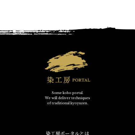
Some kobo portal.
We will deliver techniques
of traditional kyoyuzen.
染工房ポータルとは