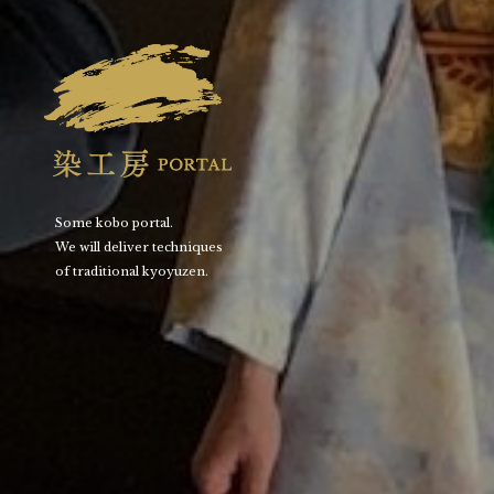
Some kobo portal.
We will deliver techniques
of traditional kyoyuzen.