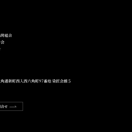
同組合​
合会
会
角通新町西入西六角町97番地​ 染匠会館５
問合せ