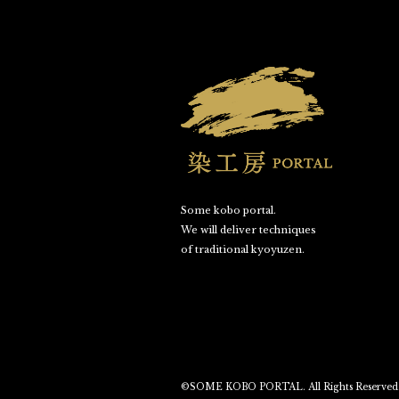
Some kobo portal.
We will deliver techniques
of traditional kyoyuzen.
©SOME KOBO PORTAL. All Rights Reserved