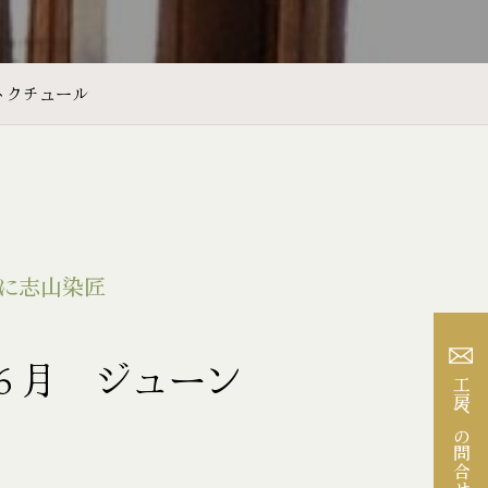
トクチュール
に志山染匠
６月 ジューン
工房への問合せ
」