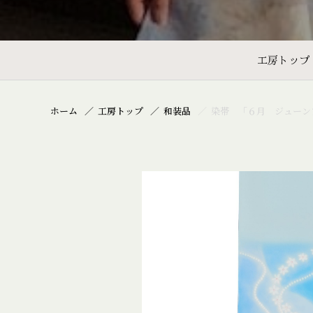
工房トップ
ホーム
工房トップ
和装品
染帯 「６月 ジューン