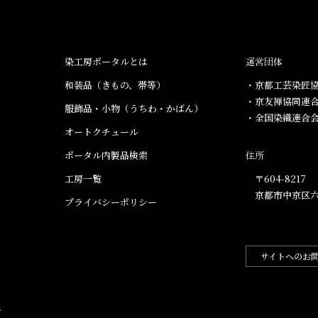
染工房ポータルとは
運営団体
和装品（きもの、帯等）​
・京都工芸染匠協
・京友禅協同連
服飾品・小物​（うちわ・かばん）
・全国染織連合
オートクチュール
ポータル内製品検索
住所
工房一覧
〒604-8217
京都市中京区六
プライバシーポリシー
サイトへのお
.