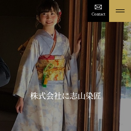
Contact
株式会社に志山染匠