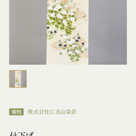
株式会社に志山染匠
着物
付下げ