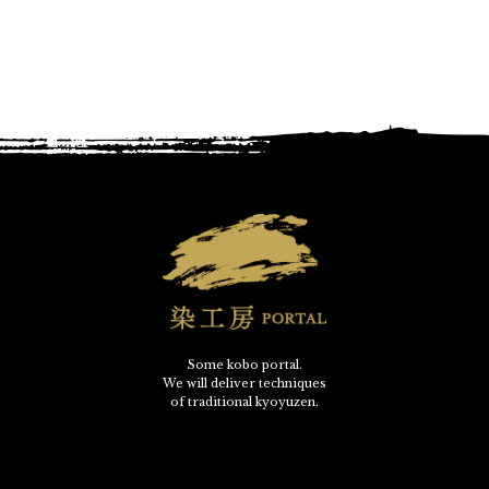
Some kobo portal.
We will deliver techniques
of traditional kyoyuzen.