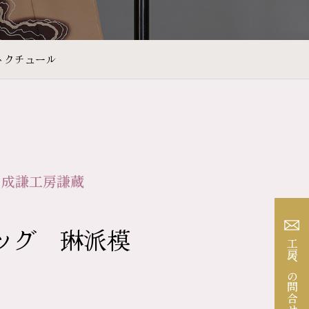
トクチュール
 成謙工房謙蔵
ッグ 琳派模
工房への問合せ
」