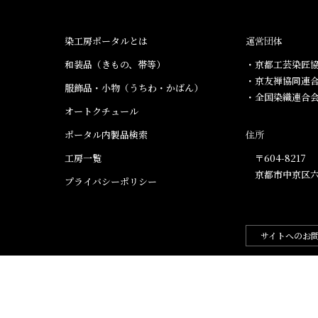
染工房ポータルとは
運営団体
和装品（きもの、帯等）​
・京都工芸染匠協
・京友禅協同連
服飾品・小物​（うちわ・かばん）
・全国染織連合
オートクチュール
ポータル内製品検索
住所
工房一覧
〒604-8217
京都市中京区六
プライバシーポリシー
サイトへのお
.