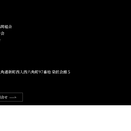
同組合​
合会
会
角通新町西入西六角町97番地​ 染匠会館５
問合せ