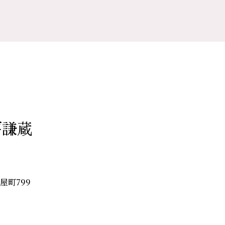
房謙蔵
菱屋町799