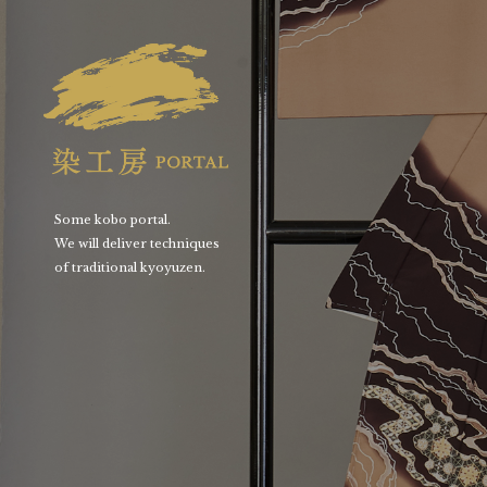
Some kobo portal.
We will deliver techniques
of traditional kyoyuzen.