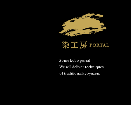
Some kobo portal.
We will deliver techniques
of traditional kyoyuzen.
©SOME KOBO PORTAL. All Rights Reserved