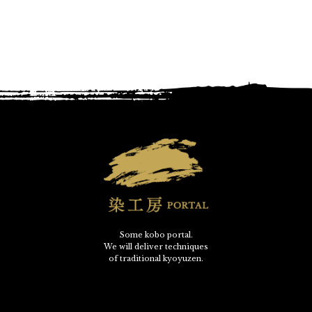
Some kobo portal.
We will deliver techniques
of traditional kyoyuzen.