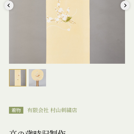
Previous
Next
有限会社 村山刺繍店
着物
京の歳時記制作