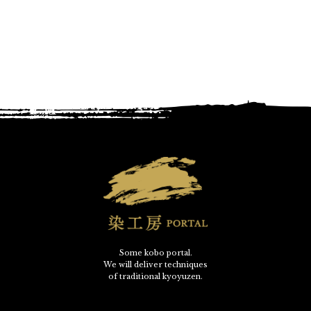
Some kobo portal.
We will deliver techniques
of traditional kyoyuzen.