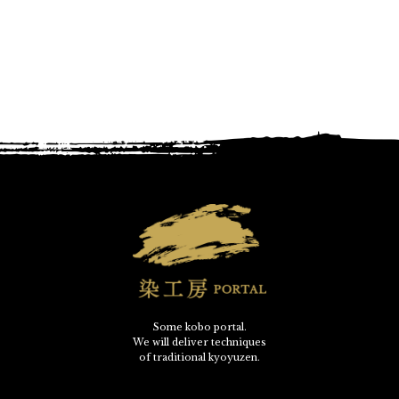
Some kobo portal.
We will deliver techniques
of traditional kyoyuzen.