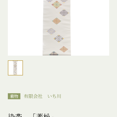
有限会社 いち川
着物
染帯 「菱松」