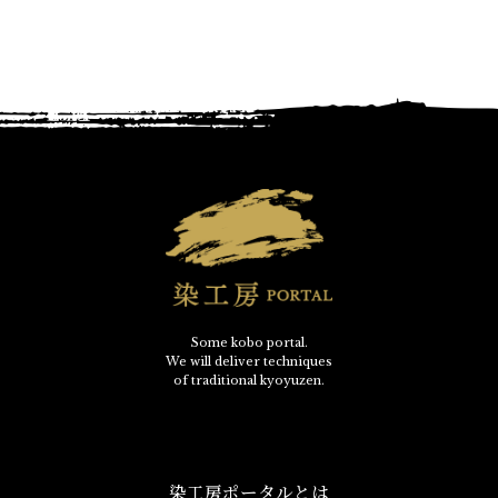
Some kobo portal.
We will deliver techniques
of traditional kyoyuzen.
染工房ポータルとは