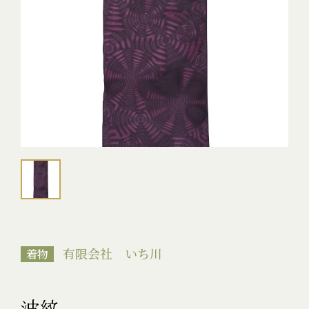
有限会社 いち川
着物
波紋