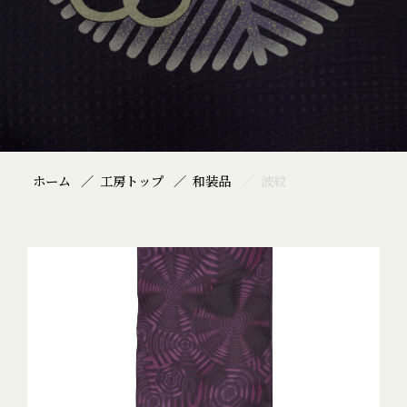
ホーム
工房トップ
和装品
波紋