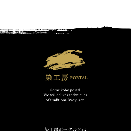
Some kobo portal.
We will deliver techniques
of traditional kyoyuzen.
染工房ポータルとは