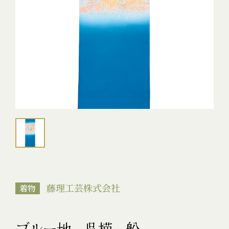
藤理工芸株式会社
着物
ブルー地 呉描 船