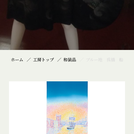
ホーム
工房トップ
和装品
ブルー地 呉描 船