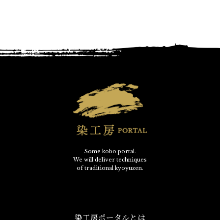
Some kobo portal.
We will deliver techniques
of traditional kyoyuzen.
染工房ポータルとは