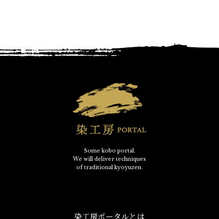
Some kobo portal.
We will deliver techniques
of traditional kyoyuzen.
染工房ポータルとは