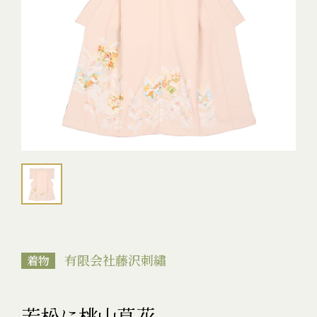
有限会社藤沢刺繡
着物
若松に桃山草花