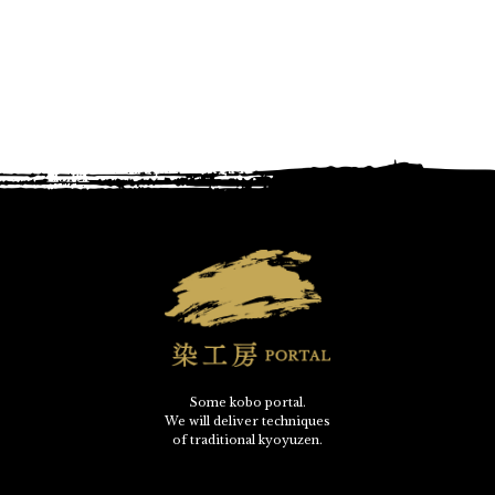
Some kobo portal.
We will deliver techniques
of traditional kyoyuzen.