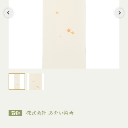
Previous
Next
株式会社 あをい染所
着物