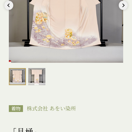
Previous
Next
株式会社 あをい染所
着物
「貝桶」